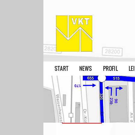
START
NEWS
PROFIL
LE
Referenzen
>
Rad- und Fußverkeh
Verkehrsplanerische Evalua