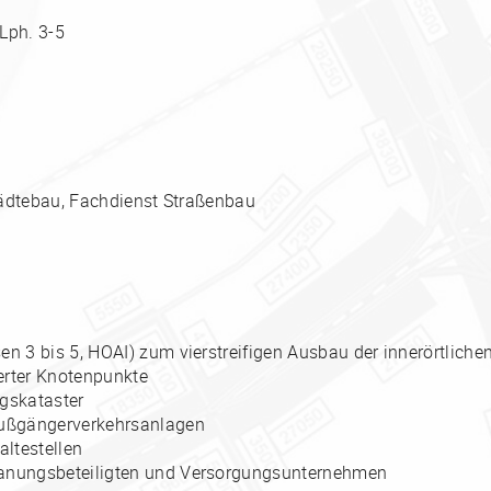
Lph. 3-5
ädtebau, Fachdienst Straßenbau
n 3 bis 5, HOAI) zum vierstreifigen Ausbau der innerörtlich
uerter Knotenpunkte
ngskataster
Fußgängerverkehrsanlagen
altestellen
anungsbeteiligten und Versorgungsunternehmen