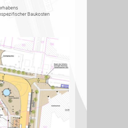
orhabens
nspezifischer Baukosten